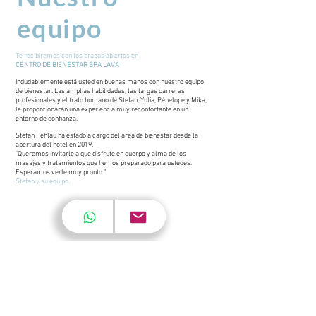
equipo
Te recibiremos con los brazos abiertos en
CENTRO DE BIENESTAR SPA LAVA
Indudablemente está usted en buenas manos con nuestro equipo
de bienestar. Las amplias habilidades, las largas carreras
profesionales y el trato humano de Stefan, Yulia, Pénelope y Mika,
le proporcionarán una experiencia muy reconfortante en un
entorno de confianza.
Stefan Fehlau ha estado a cargo del área de bienestar desde la
apertura del hotel en 2019.
"Queremos invitarle a que disfrute en cuerpo y alma de los
masajes y tratamientos que hemos preparado para ustedes.
Esperamos verle muy pronto ”.
Stefan y su equipo.