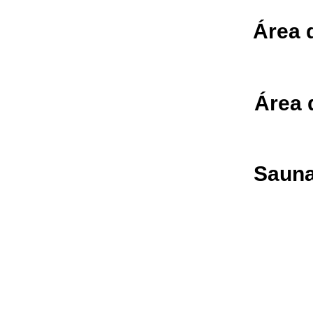
Área 
Área 
Saun