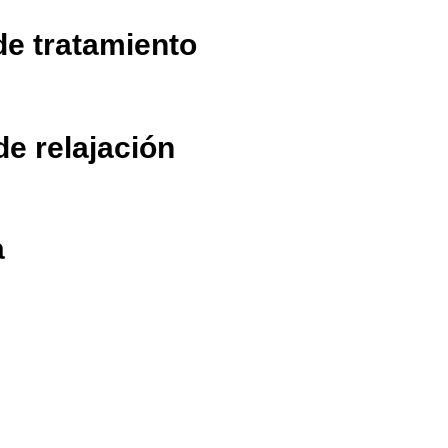
de tratamiento
de relajación
a