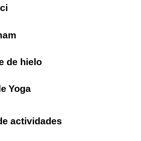
ci
mam
e de hielo
de Yoga
de actividades